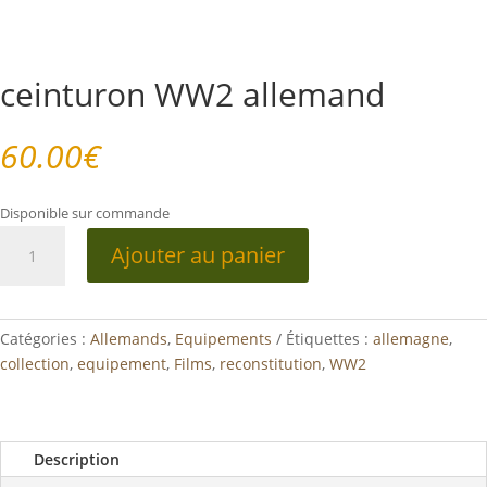
ceinturon WW2 allemand
60.00
€
Disponible sur commande
quantité
Ajouter au panier
de
ceinturon
WW2
allemand
Catégories :
Allemands
,
Equipements
Étiquettes :
allemagne
,
collection
,
equipement
,
Films
,
reconstitution
,
WW2
Description