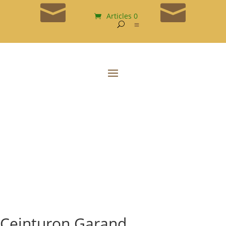


Articles 0
Accueil
/
Equipements
/
Américains
/ Ceinturon Garand
Ceinturon Garand