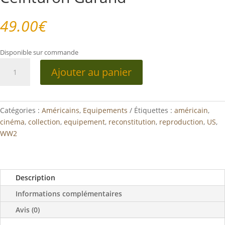
49.00
€
Disponible sur commande
quantité
Ajouter au panier
de
Ceinturon
Garand
Catégories :
Américains
,
Equipements
Étiquettes :
américain
,
cinéma
,
collection
,
equipement
,
reconstitution
,
reproduction
,
US
,
WW2
Description
Informations complémentaires
Avis (0)