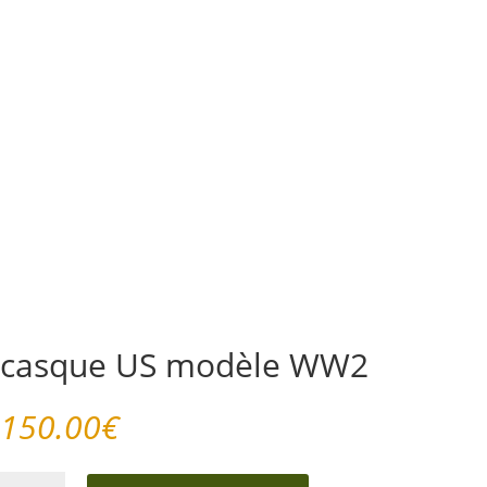
casque US modèle WW2
150.00
€
quantité