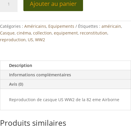
Ajouter au panier
de
casque
US
modèle
Catégories :
Américains
,
Equipements
Étiquettes :
américain
,
WW2
Casque
,
cinéma
,
collection
,
equipement
,
reconstitution
,
reproduction
,
US
,
WW2
Description
Informations complémentaires
Avis (0)
Reproduction de casque US WW2 de la 82 eme Airborne
Produits similaires