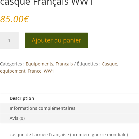
casque Français WW1
85.00
€
quantité
Ajouter au panier
de
casque
Français
WW1
Catégories :
Equipements
,
Français
Étiquettes :
Casque
,
equipement
,
France
,
WW1
Description
Informations complémentaires
Avis (0)
casque de l'armée Française (première guerre mondiale)